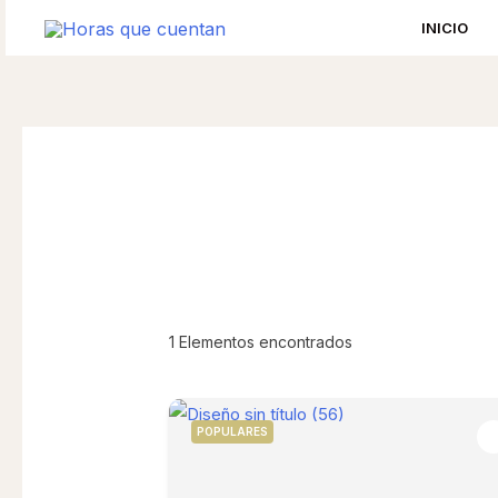
Omitir
INICIO
e
ir
al
contenido
1
Elementos encontrados
POPULARES