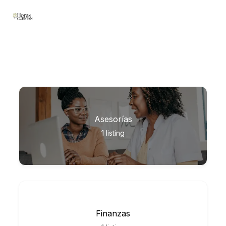
Omitir
e
ir
al
contenido
Asesorías
1
listing
Finanzas